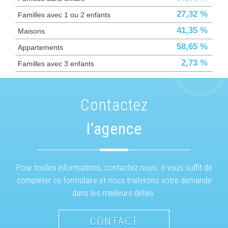
27,32 %
Familles avec 1 ou 2 enfants
41,35 %
Maisons
58,65 %
Appartements
2,73 %
Familles avec 3 enfants
contactez
l’agence
Pour toutes informations, contactez nous. Il vous suffit de
compléter ce formulaire et nous traiterons votre demande
dans les meilleurs délais.
CONTACT