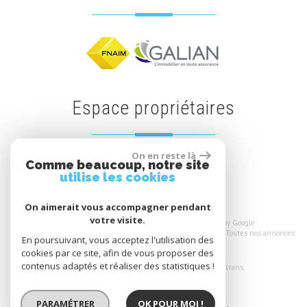
espace propriétaires
On en reste là
Comme beaucoup, notre site
Espace propriétaires
utilise les cookies
On aimerait vous accompagner pendant
votre visite.
© 2026 | Tous droits réservés | Traduction powered by Google
Plan du site
-
Mentions légales
-
Nos honoraires
-
Liens
-
Admin
-
Toutes nos annonces
En poursuivant, vous acceptez l'utilisation des
cookies par ce site, afin de vous proposer des
Site internet compatible multi-supports,
contenus adaptés et réaliser des statistiques !
un seul site adaptable à tous les types d'écrans.
PARAMÉTRER
OK POUR MOI !