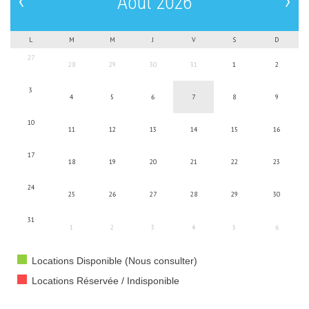
‹
›
Août 2026
L
M
M
J
V
S
D
27
28
29
30
31
1
2
3
4
5
6
7
8
9
10
11
12
13
14
15
16
17
18
19
20
21
22
23
24
25
26
27
28
29
30
31
1
2
3
4
5
6
Locations Disponible (Nous consulter)
Locations Réservée / Indisponible