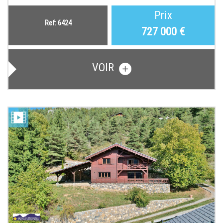
Prix
Ref: 6424
727 000
€
VOIR