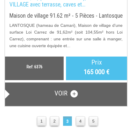
VILLAGE avec terrasse, caves et...
Maison de village 91.62 m² - 5 Pièces - Lantosque
LANTOSQUE (hameau de Camari), Maison de village d'une
surface Loi Carrez de 91,62m² (soit 104,55m² hors Loi
Carrez), comprenant : une entrée sur une salle à manger,
une cuisine ouverte équipée et...
Prix
Ref: 6376
165 000
€
VOIR
1
2
3
4
5