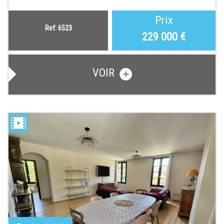
Prix
Ref: 6523
229 000
€
VOIR