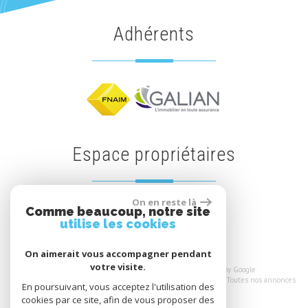
Adhérents
Espace propriétaires
On en reste là
Comme beaucoup, notre site
Espace propriétaires
utilise les cookies
On aimerait vous accompagner pendant
votre visite.
© 2026 | Tous droits réservés | Traduction powered by Google
Plan du site
-
Mentions légales
-
Nos honoraires
-
Liens
-
Admin
-
Toutes nos annonces
En poursuivant, vous acceptez l'utilisation des
cookies par ce site, afin de vous proposer des
Site internet compatible multi-supports,