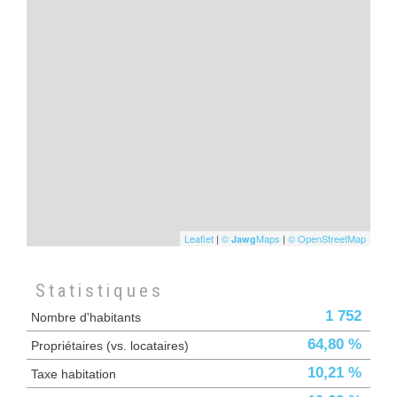
Leaflet
|
©
Maps
|
© OpenStreetMap
Jawg
Statistiques
1 752
Nombre d'habitants
64,80 %
Propriétaires (vs. locataires)
10,21 %
Taxe habitation