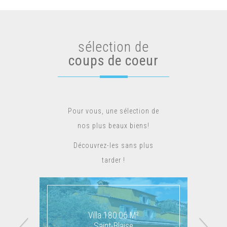
sélection de
coups de coeur
Pour vous, une sélection de
nos plus beaux biens!
Découvrez-les sans plus
tarder !
Villa 180.06 M²
Chalet 166 M²
Saint-Blaise
Belvédère