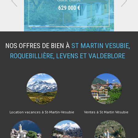
629 000 €
645 000 €
NOS OFFRES DE BIEN À
ST MARTIN VESUBIE,
ROQUEBILLIÈRE, LEVENS ET VALDEBLORE
Location vacances à St-Martin-Vesubie
Ventes à St Martin Vésubie