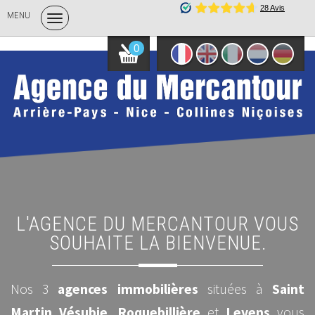
MENU
0
L'AGENCE DU MERCANTOUR VOUS
SOUHAITE LA BIENVENUE.
Nos 3
agences immobilières
situées à
Saint
Martin Vésubie
,
Roquebillière
et
Levens
vous