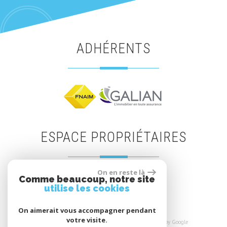
ADHÉRENTS
ESPACE PROPRIÉTAIRES
On en reste là
Comme beaucoup, notre site
Espace propriétaires
utilise les cookies
On aimerait vous accompagner pendant
votre visite.
© 2026 | Tous droits réservés | Traduction powered by Google