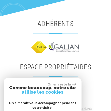
ADHÉRENTS
ESPACE PROPRIÉTAIRES
On en reste là
Comme beaucoup, notre site
Espace propriétaires
utilise les cookies
On aimerait vous accompagner pendant
votre visite.
© 2026 | Tous droits réservés | Traduction powered by Google