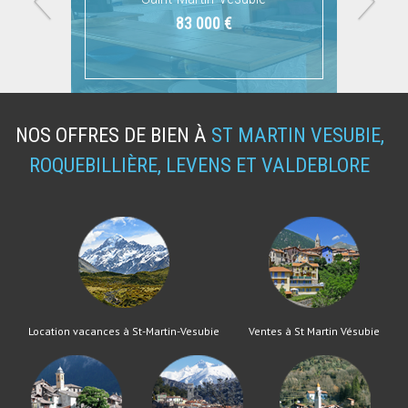
495 000 €
83 000 €
NOS OFFRES DE BIEN À
ST MARTIN VESUBIE,
ROQUEBILLIÈRE, LEVENS ET VALDEBLORE
Location vacances à St-Martin-Vesubie
Ventes à St Martin Vésubie