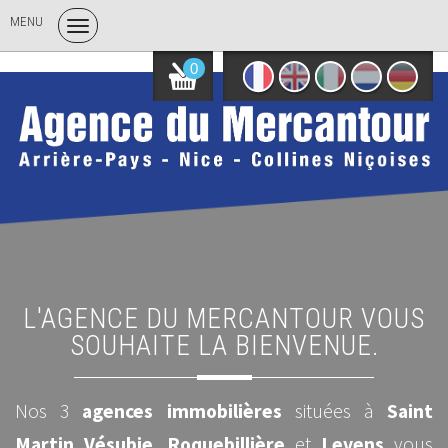
MENU
0
L'AGENCE DU MERCANTOUR VOUS
SOUHAITE LA BIENVENUE.
Nos 3
agences immobilières
situées à
Saint
Martin Vésubie
,
Roquebillière
et
Levens
vous