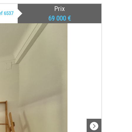
Prix
ef 6537
69 000
€