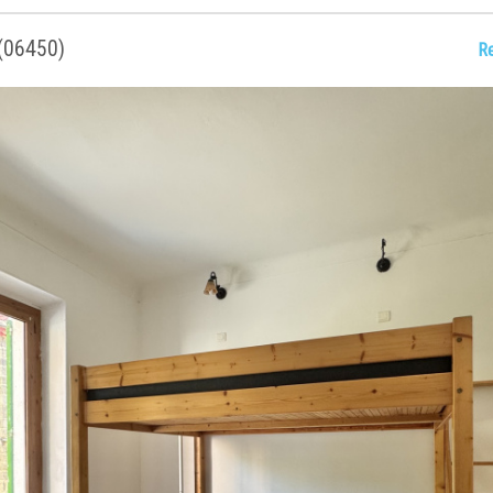
 (06450)
R