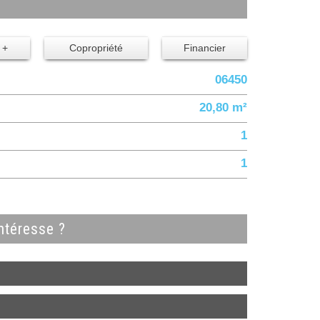
 +
Copropriété
Financier
06450
20,80 m²
1
1
ntéresse ?