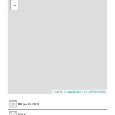
−
Leaflet
|
©
Maps
|
© OpenStreetMap
Jawg
Bureau de poste
Mairie