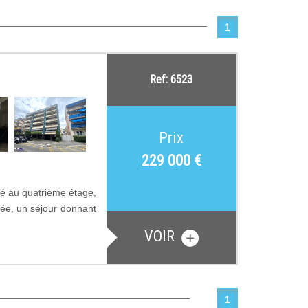
1
Ref: 6523
Prix
229 000
€
tué au quatrième étage,
rée, un séjour donnant
VOIR
1